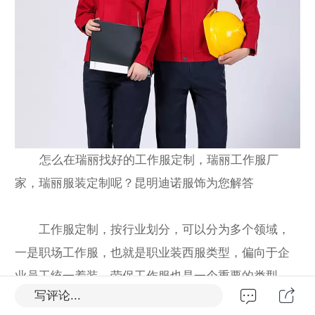
怎么在瑞丽找好的工作服定制，瑞丽工作服厂
家，瑞丽服装定制呢？昆明迪诺服饰为您解答
工作服定制，按行业划分，可以分为多个领域，
一是职场工作服，也就是职业装西服类型，偏向于企
业员工统一着装。劳保工作服也是一个重要的类型，
写评论...
像工厂，矿山，水电站等等，都是劳保制服类型。随