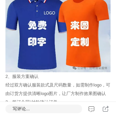
2、服装方案确认
经过双方确认服装款式及尺码数量，如需制作logo，可
由订货方提供清晰logo图片，让厂方制作效果图确认
3、签订合同/付款确认订单
写评论...
付款及签订正规的服装定制合同，保障企业双方的权